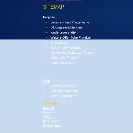
SITEMAP
Projekte
Senioren- und Pflegeheime
Bildungseinrichtungen
Kindertagesstätten
Weitere Öffentliche Projekte
Sportstätten
Hallen- und Freibäder
Historische Gebäude / Museen
Militärische Projekte
Industrieprojekte
Profil
Firmengeschichte
Leistungsübersicht
Team / Equipment
Startseite
Kontakt
Karriere
Anfahrt
Impressum
Datenschutz