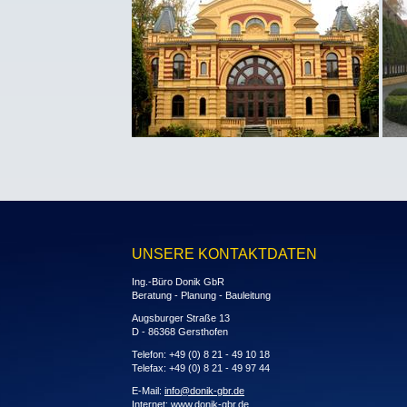
UNSERE KONTAKTDATEN
Ing.-Büro Donik GbR
Beratung - Planung - Bauleitung
Augsburger Straße 13
D - 86368 Gersthofen
Telefon: +49 (0) 8 21 - 49 10 18
Telefax: +49 (0) 8 21 - 49 97 44
E-Mail:
info@donik-gbr.de
Internet:
www.donik-gbr.de