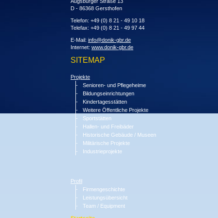
Augsburger Straße 13
D - 86368 Gersthofen
Telefon: +49 (0) 8 21 - 49 10 18
Telefax: +49 (0) 8 21 - 49 97 44
E-Mail:
info@donik-gbr.de
Internet:
www.donik-gbr.de
SITEMAP
Projekte
Senioren- und Pflegeheime
Bildungseinrichtungen
Kindertagesstätten
Weitere Öffentliche Projekte
Sportstätten
Hallen- und Freibäder
Historische Gebäude / Museen
Militärische Projekte
Industrieprojekte
Profil
Firmengeschichte
Leistungsübersicht
Team / Equipment