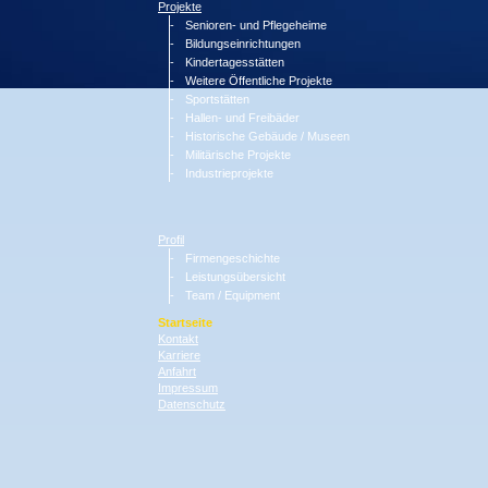
Projekte
Senioren- und Pflegeheime
Bildungseinrichtungen
Kindertagesstätten
Weitere Öffentliche Projekte
Sportstätten
Hallen- und Freibäder
Historische Gebäude / Museen
Militärische Projekte
Industrieprojekte
Profil
Firmengeschichte
Leistungsübersicht
Team / Equipment
Startseite
Kontakt
Karriere
Anfahrt
Impressum
Datenschutz